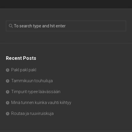
Recent Posts
Pakl pakl pakl
Tammikuun touhuiluja
Timpurit rypee läävässään
Minä tunnen kuinka vauhti kiihtyy
Routaa ja ruuviruiskuja