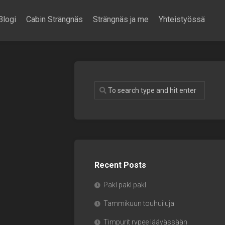
Blogi
Cabin Strängnäs
Strängnäs ja me
Yhteistyössä
Recent Posts
Pakl pakl pakl
Tammikuun touhuiluja
Timpurit rypee läävässään