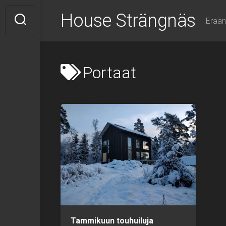
Skip
House Strängnäs
to
Erään
content
Portaat
Tammikuun touhuiluja